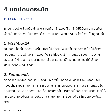
4 แอปคนคอนโด
11 MARCH 2019
สาวกแอปพลิเคชันห้ามพลาดกับ 4 แอปที่จะทำให้ชีวิตคนคอนโด
ง่ายขึ้นกว่าเดิมในทุกๆ ด้าน จะมีแอปพลิเคชันอะไรบ้าง ไปดูกันค่ะ
1. Washbox24
คนคอนโดที่มีชีวิตเร่งรีบ และไม่ค่อยมีพื้นที่ในการตากผ้าไม่ต้อง
กังวลอีกต่อไป เพราะแอป Washbox 24 คือแอปรับซัก อบ ผ้า
ตลอด 24 ชม. โดยสามารถสั่งการ และติดตามสถานะได้ง่ายๆ
ผ่านโทรศัพท์มือถือ
2. Foodpanda
“อยากกินต้องได้กิน” นิยามนี้เกิดขึ้นได้จริง หากคุณโหลดแอป
Foodpanda และทำการสั่งอาหารที่คุณต้องการ เพราะในแอปได้
รวมร้านอาหารชื่อดัง และร้านอาหารในบริเวณใกล้เคียงมากมายให้
คุณเลือกสั่งได้ตามใจชอบ และหลายๆ ครั้งก็มีโปรโมชั่นส่งฟรีอีก
ด้วย